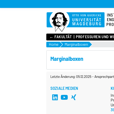
INS
ENG
PRO
← FAKULTÄT
PROFESSUREN UND W
Home
Marginalboxen
Marginalboxen
Letzte Änderung: 05.12.2025
-
Ansprechpart
SOZIALE MEDIEN
K
In
P
Un
3